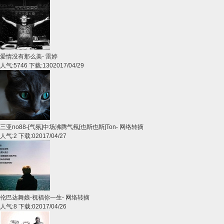
爱情没有那么美
-
雷婷
人气:5746 下载:130
2017/04/29
三亚no88-[气氛]中场沸腾气氛[也斯也斯]Ton
-
网络转摘
人气:2 下载:0
2017/04/27
伦巴达舞娘-祝福你一生
-
网络转摘
人气:8 下载:0
2017/04/26