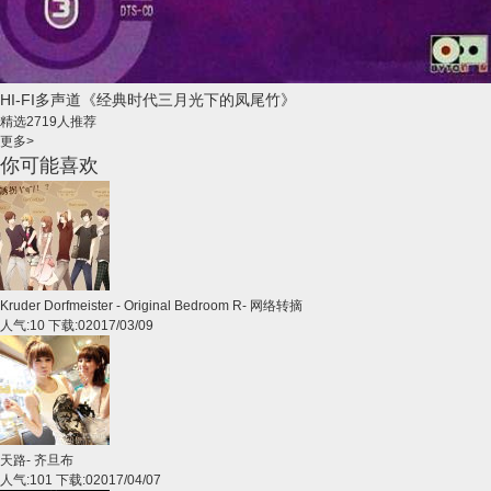
HI-FI多声道《经典时代三月光下的凤尾竹》
精选
2719人推荐
更多>
你可能喜欢
Kruder Dorfmeister - Original Bedroom R
-
网络转摘
人气:10 下载:0
2017/03/09
天路
-
齐旦布
人气:101 下载:0
2017/04/07