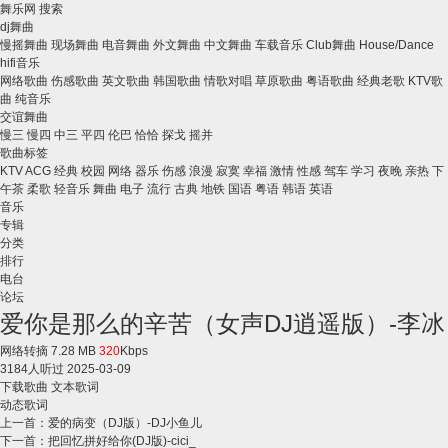
舞乐网
搜索
dj舞曲
慢摇舞曲
现场舞曲
电音舞曲
外文舞曲
中文舞曲
车载音乐
Club舞曲
House/Dance
hifi音乐
网络歌曲
伤感歌曲
英文歌曲
韩国歌曲
情歌对唱
草原歌曲
粤语歌曲
经典老歌
KTV歌
曲
纯音乐
交谊舞曲
慢三
慢四
中三
平四
伦巴
恰恰
探戈
摇并
歌曲标签
KTV
ACG
经典
校园
网络
器乐
伤感
浪漫
寂寞
幸福
激情
性感
驾车
学习
夜晚
亲热
下
午茶
柔歌
轻音乐
舞曲
电子
流行
古典
地铁
国语
粤语
韩语
英语
音乐
专辑
分类
排行
电台
论坛
爱你是那么的辛苦（女声DJ逍遥版）-李冰
网络转摘
7.28 MB
320
Kbps
3184
人听过
2025-03-09
下载歌曲
文本歌词
动态歌词
上一首：
爱的病变（DJ版）-DJ小鱼儿
下一首：
把回忆拼好给你(DJ版)-cici_