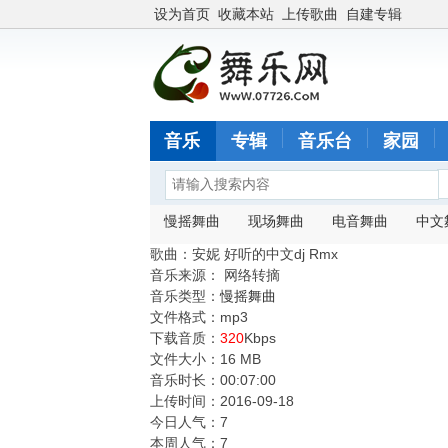
设为首页
收藏本站
上传歌曲
自建专辑
音乐
专辑
音乐台
家园
慢摇舞曲
现场舞曲
电音舞曲
中文
歌曲：安妮 好听的中文dj Rmx
音乐来源：
网络转摘
音乐类型：
慢摇舞曲
文件格式：mp3
下载音质：
320
Kbps
文件大小：
16 MB
音乐时长：
00:07:00
上传时间：
2016-09-18
今日人气：
7
本周人气：
7