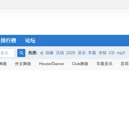
排行榜
论坛
热搜:
dj
劲爆
活动
2025
音乐
车载
专辑
CD
mp3
音乐
搜
舞曲
外文舞曲
House/Dance
Club舞曲
车载音乐
苏荷
索