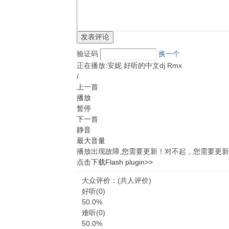
验证码
换一个
正在播放:
安妮 好听的中文dj Rmx
/
上一首
播放
暂停
下一首
静音
最大音量
播放出现故障,您需要更新！
对不起，您需要更新
点击下载Flash plugin>>
大众评价：
(共
人评价)
好听(
0
)
50.0%
难听(
0
)
50.0%