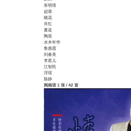
朱明瑛
赵蓉
晓花
肖红
夏蓝
陶笛
水木年华
鲁惠霞
刘春美
李星儿
江智民
浮瑶
陈静
闽南语
1 张 / 42 首