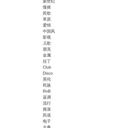
新世纪
慢摇
w.
民歌
07
草原
72
爱情
中国风
6.
影视
co
儿歌
m
朋克
金属
拉丁
Club
Disco
英伦
民族
RnB
蓝调
流行
摇滚
民谣
电子
古典