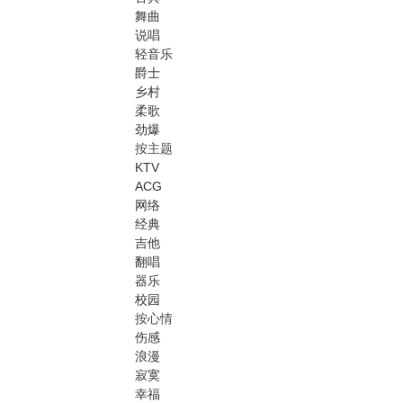
舞曲
说唱
轻音乐
爵士
乡村
柔歌
劲爆
按主题
KTV
ACG
网络
经典
吉他
翻唱
器乐
校园
按心情
伤感
浪漫
寂寞
幸福