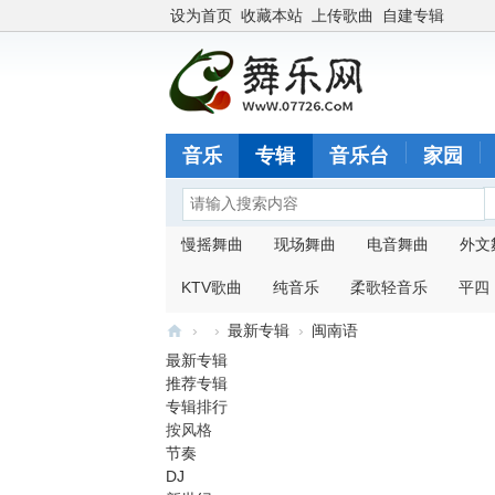
设为首页
收藏本站
上传歌曲
自建专辑
音乐
专辑
音乐台
家园
慢摇舞曲
现场舞曲
电音舞曲
外文
KTV歌曲
纯音乐
柔歌轻音乐
平四
›
›
最新专辑
›
闽南语
最新专辑
舞
推荐专辑
乐
专辑排行
网
按风格
节奏
w
DJ
w