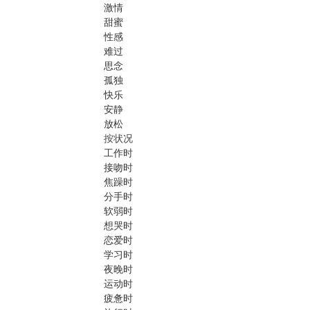
激情
甜蜜
性感
难过
思念
孤独
快乐
安静
放松
按状况
工作时
接吻时
焦躁时
分手时
软弱时
想哭时
恋爱时
学习时
夜晚时
运动时
疲惫时