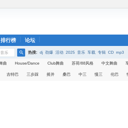
排行榜
论坛
热搜:
dj
劲爆
活动
2025
音乐
车载
专辑
CD
mp3
音乐
搜
舞曲
House/Dance
Club舞曲
苏荷/88风格
中文舞曲
索
吉特巴
三步踩
摇并
桑巴
中三
慢三
伦巴