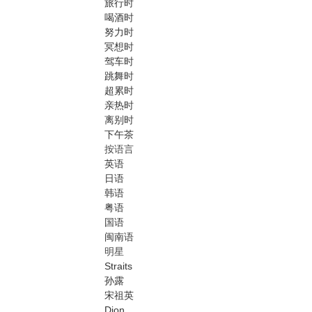
旅行时
喝酒时
努力时
冥想时
驾车时
跳舞时
超累时
亲热时
离别时
下午茶
按语言
英语
日语
韩语
粤语
国语
闽南语
明星
Straits
孙露
宋祖英
Dion