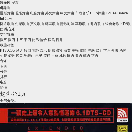
舞乐网
搜索
dj舞曲
慢摇舞曲
现场舞曲
电音舞曲
外文舞曲
中文舞曲
车载音乐
Club舞曲
House/Dance
hifi音乐
网络歌曲
伤感歌曲
英文歌曲
韩国歌曲
情歌对唱
草原歌曲
粤语歌曲
经典老歌
KTV歌
曲
纯音乐
交谊舞曲
慢三
慢四
中三
平四
伦巴
恰恰
探戈
摇并
歌曲标签
KTV
ACG
经典
校园
网络
器乐
伤感
浪漫
寂寞
幸福
激情
性感
驾车
学习
夜晚
亲热
下
午茶
柔歌
轻音乐
舞曲
电子
流行
古典
地铁
国语
粤语
韩语
英语
音乐
专辑
分类
排行
电台
论坛
赵蓉›第1页
全部分类↓