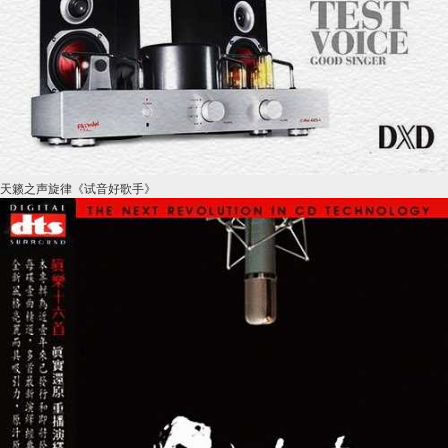
天籁之声旋律《试音好歌手》