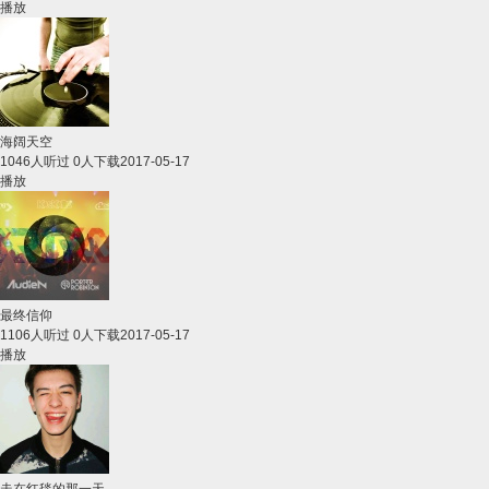
播放
海阔天空
1046人听过 0人下载
2017-05-17
播放
最终信仰
1106人听过 0人下载
2017-05-17
播放