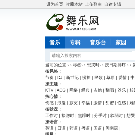
设为首页
收藏本站
上传歌曲
自建专辑
音乐
专辑
音乐台
家园
当前的位置 › ›
标签
› ›
想哭时
› ›
按日期排序
› ›
按风格：
节奏
|
DJ
|
新世纪
|
慢摇
|
民歌
|
草原
|
爱情
|
中
按主题：
KTV
|
ACG
|
网络
|
经典
|
吉他
|
翻唱
|
器乐
|
校
按心情：
伤感
|
浪漫
|
寂寞
|
幸福
|
激情
|
甜蜜
|
性感
|
难
按状况：
工作时
|
接吻时
|
焦躁时
|
分手时
|
软弱时
|
想哭
按语言：
英语
|
日语
|
韩语
|
粤语
|
国语
|
闽南语
|
明星：