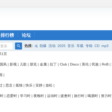
排行榜
论坛
热搜:
dj
劲爆
活动
2025
音乐
车载
专辑
CD
mp3
音乐
搜
 第1页
索
国风
|
影视
|
儿歌
|
朋克
|
金属
|
拉丁
|
Club
|
Disco
|
英伦
|
民族
|
RnB
|
园
|
过
|
思念
|
孤独
|
快乐
|
安静
|
放松
|
时
|
恋爱时
|
学习时
|
夜晚时
|
运动时
|
疲惫时
|
旅行时
|
喝酒时
|
努力时