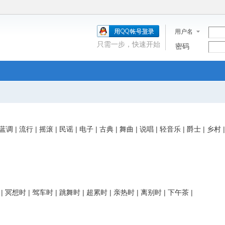
用户名
只需一步，快速开始
密码
蓝调
|
流行
|
摇滚
|
民谣
|
电子
|
古典
|
舞曲
|
说唱
|
轻音乐
|
爵士
|
乡村
|
冥想时
|
驾车时
|
跳舞时
|
超累时
|
亲热时
|
离别时
|
下午茶
|