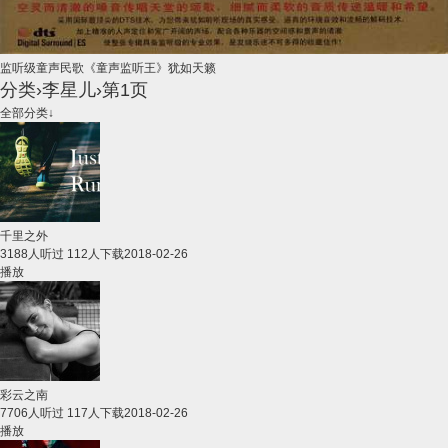
监听级童声民歌《童声监听王》犹如天籁
分类
›
李星儿
›第1页
全部分类↓
千里之外
3188人听过 112人下载
2018-02-26
播放
彩云之南
7706人听过 117人下载
2018-02-26
播放