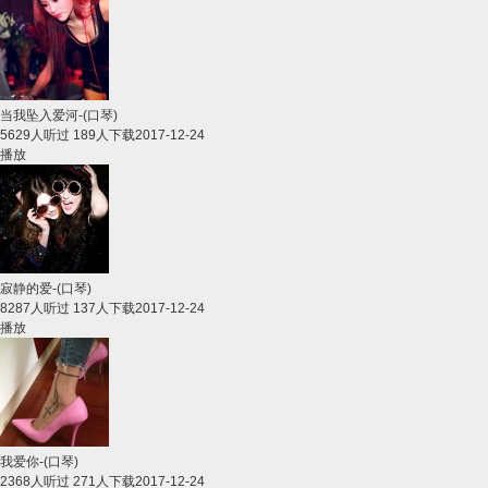
当我坠入爱河-(口琴)
5629人听过 189人下载
2017-12-24
播放
寂静的爱-(口琴)
8287人听过 137人下载
2017-12-24
播放
我爱你-(口琴)
2368人听过 271人下载
2017-12-24