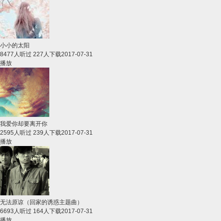
小小的太阳
8477人听过 227人下载
2017-07-31
播放
我爱你却要离开你
2595人听过 239人下载
2017-07-31
播放
无法原谅（回家的诱惑主题曲）
6693人听过 164人下载
2017-07-31
播放