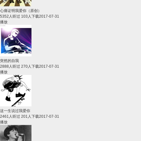
心痛证明我爱你（原创）
5352人听过 103人下载
2017-07-31
播放
突然的自我
2888人听过 270人下载
2017-07-31
播放
这一生说过我爱你
2461人听过 201人下载
2017-07-31
播放